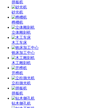
拼板机
砂光机
榫槽机
立体雕刻机
木工车床
铣床加工中心
木工雕刻机
开榫机
立柱抛光机
拼板机
钻木侧孔机