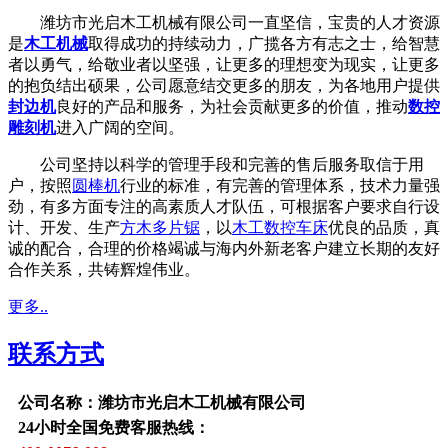
潍坊市光启木工机械有限公司一直坚信，宝贵的人才资源
是
木工机械
取得成功的持续动力，广揽各方有志之士，给智慧
者以勇气，给敬业者以坚强，让更多的理想变为现实，让更多
的抱负结出硕果，公司愿意结交更多的朋友，为各地用户提供
封边机
良好的产品和服务，为社会贡献更多的价值，推动
数控
雕刻机
进入广阔的空间。
公司坚持以科学的管理手段和完善的售后服务取信于用
户，按照
圆棒机
行业的标准，有完善的管理体系，技术力量强
劲，有多方面专注的高素质人才队伍，可根据客户要求自行设
计、开发、生产
方木多片锯
，以
木工数控车床
优良的品质，真
诚的配合，合理的价格竭诚与海内外新老客户建立长期的友好
合作关系，共铸辉煌伟业。
更多..
联系方式
公司名称：潍坊市光启木工机械有限公司
24小时全国免费客服热线：