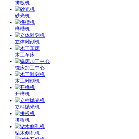
拼板机
砂光机
榫槽机
立体雕刻机
木工车床
铣床加工中心
木工雕刻机
开榫机
立柱抛光机
拼板机
钻木侧孔机