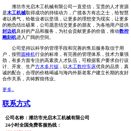
潍坊市光启木工机械有限公司一直坚信，宝贵的人才资源
是
木工机械
取得成功的持续动力，广揽各方有志之士，给智慧
者以勇气，给敬业者以坚强，让更多的理想变为现实，让更多
的抱负结出硕果，公司愿意结交更多的朋友，为各地用户提供
封边机
良好的产品和服务，为社会贡献更多的价值，推动
数控
雕刻机
进入广阔的空间。
公司坚持以科学的管理手段和完善的售后服务取信于用
户，按照
圆棒机
行业的标准，有完善的管理体系，技术力量强
劲，有多方面专注的高素质人才队伍，可根据客户要求自行设
计、开发、生产
方木多片锯
，以
木工数控车床
优良的品质，真
诚的配合，合理的价格竭诚与海内外新老客户建立长期的友好
合作关系，共铸辉煌伟业。
更多..
联系方式
公司名称：潍坊市光启木工机械有限公司
24小时全国免费客服热线：