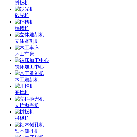
拼板机
砂光机
榫槽机
立体雕刻机
木工车床
铣床加工中心
木工雕刻机
开榫机
立柱抛光机
拼板机
钻木侧孔机