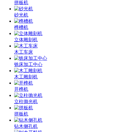
拼板机
砂光机
榫槽机
立体雕刻机
木工车床
铣床加工中心
木工雕刻机
开榫机
立柱抛光机
拼板机
钻木侧孔机