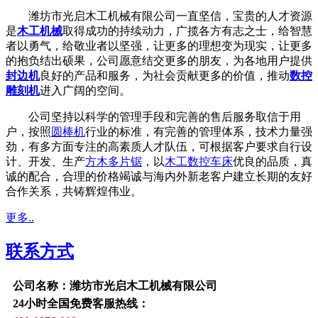
潍坊市光启木工机械有限公司一直坚信，宝贵的人才资源
是
木工机械
取得成功的持续动力，广揽各方有志之士，给智慧
者以勇气，给敬业者以坚强，让更多的理想变为现实，让更多
的抱负结出硕果，公司愿意结交更多的朋友，为各地用户提供
封边机
良好的产品和服务，为社会贡献更多的价值，推动
数控
雕刻机
进入广阔的空间。
公司坚持以科学的管理手段和完善的售后服务取信于用
户，按照
圆棒机
行业的标准，有完善的管理体系，技术力量强
劲，有多方面专注的高素质人才队伍，可根据客户要求自行设
计、开发、生产
方木多片锯
，以
木工数控车床
优良的品质，真
诚的配合，合理的价格竭诚与海内外新老客户建立长期的友好
合作关系，共铸辉煌伟业。
更多..
联系方式
公司名称：潍坊市光启木工机械有限公司
24小时全国免费客服热线：